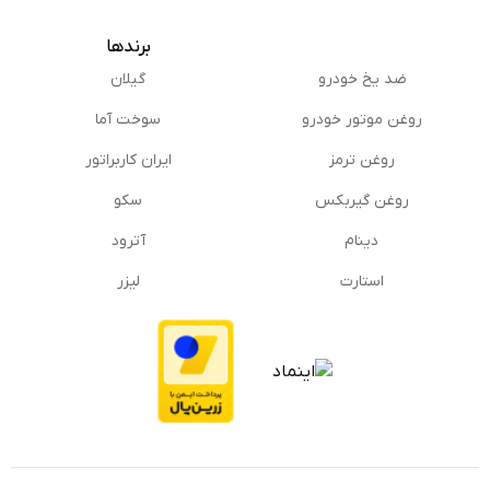
برندها
ضد یخ خودرو
گیلان
روغن موتور خودرو
سوخت آما
روغن ترمز
ایران کاربراتور
روغن گیربكس
سکو
دینام
آترود
استارت
لیزر