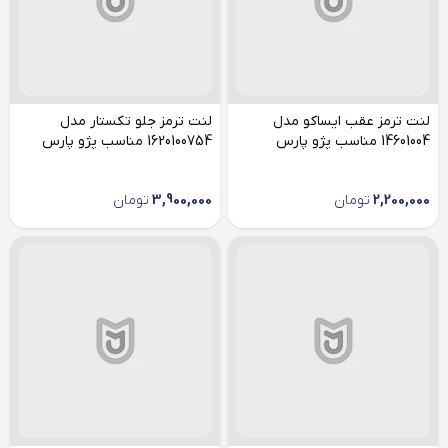
لنت ترمز عقب ایساکو مدل
لنت ترمز جلو تکستار مدل
14601004 مناسب پژو پارس
1620100754 مناسب پژو پارس
2,200,000
تومان
3,900,000
تومان