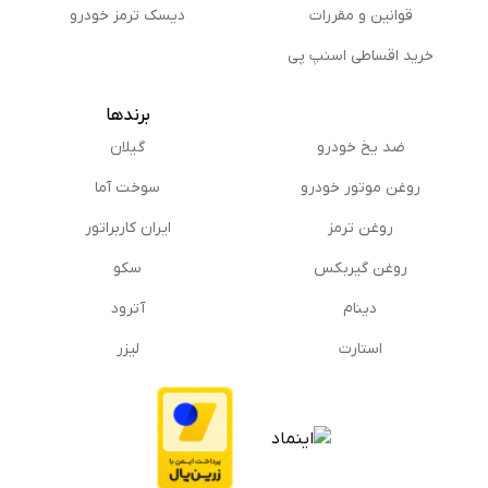
قوانین و مقررات
دیسک ترمز خودرو
خرید اقساطی اسنپ پی
برندها
ضد یخ خودرو
گیلان
روغن موتور خودرو
سوخت آما
روغن ترمز
ایران کاربراتور
روغن گیربكس
سکو
دینام
آترود
استارت
لیزر