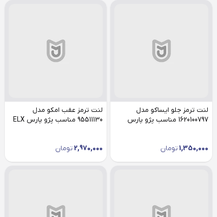
لنت ترمز جلو ایساکو مدل
لنت ترمز عقب امکو مدل
1620100797 مناسب پژو پارس
95511130 مناسب پژو پارس ELX
1,350,000
تومان
2,970,000
تومان