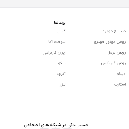
برندها
ضد یخ خودرو
گیلان
روغن موتور خودرو
سوخت آما
روغن ترمز
ایران کاربراتور
روغن گیربكس
سکو
دینام
آترود
استارت
لیزر
ای اتصال دو به فلز به یکدیگر است. همچنین از این چسب می‌ توانید 
ن این چسب قدرت اتصال بالا و سریع آن است.
سب 1 2 3 از قابلیت چسبندگی بالایی برخوردار است و شما می‌ توانید از آن به راحتی
 می‌ شود.
مستر یدکی در شبکه های اجتماعی