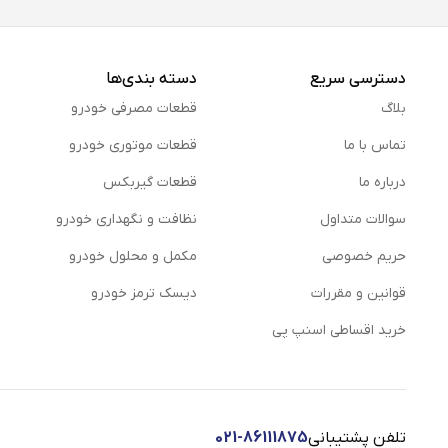
از
چسب 1 2 3 استارباند برای اتصال دو سطح نازک به یکدیگر استفاده می‌ شود و قدرت بسیار بالایی دارد.
دسترسی سریع
دسته بندی‌ها
بلاگ
قطعات مصرفی خودرو
تماس با ما
قطعات موتوری خودرو
درباره ما
قطعات گیربکس
سوالات متداول
نظافت و نگهداری خودرو
چسب 1 2 3 ترک فیک
حریم خصوصی
مكمل و محلول خودرو
قوانین و مقررات
دیسک ترمز خودرو
چسب 1 2 3 ترک فیک یکی از چسب‌ های اختصاصی بر
و... نیز می‌ توان استفاده کرد. یکی از دلایل پرطرفدار بود
خرید اقساطی اسنپ پی
چسب 1 2 3 کاسپین
این چسب نیز مانند سایر چ
اسپری خریداری می‌ شود که سبب افزایش قدرت چسبندگی آن
تلفن پشتیبانی
021-86111875