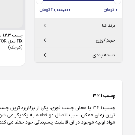
0
تومان
20,000,000
تومان
برند ها
حجم/وزن
FIX 
(کوچک)
کاسپین
Caspian
دسته بندی
تکنو فیکس
TECHNO FIX
اسپری : 100 میلی لیتر + وزن چسب : 25
گرم
چسب 1.2.3
اسپری : 200 میلی لیتر + وزن چسب : 50
گرم
چسب 1 2 3
اسپری : 400 میلی لیتر + وزن چسب : 100
گرم
ترین زمان ممکن سبب اتصال دو قطعه به یکدیگر می‌ شود
مواد اولیه موجود در آن قابلیت چسبندگی خود حفظ می‌ کند