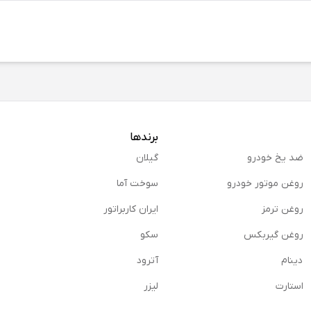
برندها
ضد یخ خودرو
گیلان
روغن موتور خودرو
سوخت آما
روغن ترمز
ایران کاربراتور
روغن گیربكس
سکو
دینام
آترود
استارت
لیزر