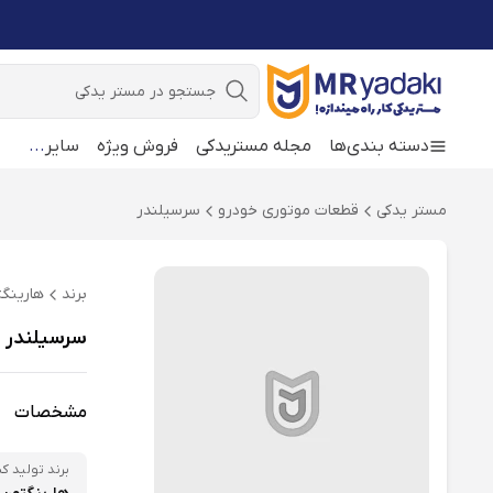
جستجو
دسته بندی‌ها
مجله مستریدکی
فروش ویژه
سایر
...
مستر یدکی
قطعات موتوری خودرو
سرسیلندر
برند
هارینگ
سرسیلندر هرینگتون gton
مشخصات
برند تولید کن