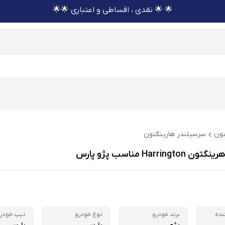
🌟 🌟 نقدی ، اقساطی و اعتباری 🌟🌟
تون
سرسیلندر هارینگتون
Harrin مناسب پژو پارس
نده
برند خودرو
نوع خودرو
تیپ خودر