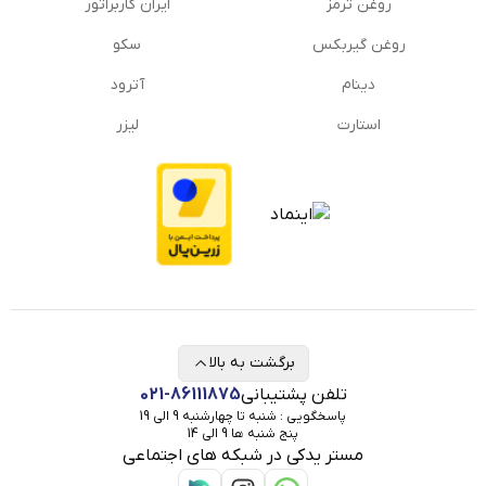
روغن ترمز
ایران کاربراتور
یکی دیگر از قطعات داخلی خودروست که نمایانگر شخصیت
روغن گیربكس
سکو
برند آن است. بدلیل نقش بسیار مهم این وسیله، تعویض
بموقع آن در صورت بروز هرگونه آسیبی ضروری‌ست.
دینام
آترود
آفتابگیرها
استارت
لیزر
کاهش دید راننده در اثر تابش شدید نور آفتاب عامل بسیار
مهمی در بروز سوانح رانندگی‌ست. معمولاً در داخل خودرو
دو آفتابگیر برای راننده و صندلی کناری آن طراحی شده که
می‌توانند به سمت جلو و پهلو باز شوند.
برگشت به بالا
تلفن پشتیبانی
021-86111875
پاسخگویی : شنبه تا چهارشنبه 9 الی 19
پنج شنبه ها 9 الی 14
مستر یدکی در شبکه های اجتماعی