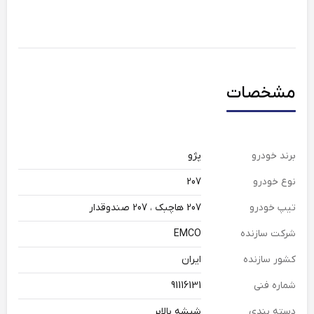
مشخصات
برند خودرو
پژو
نوع خودرو
207
تیپ خودرو
207 هاچبک ، 207 صندوقدار
شرکت سازنده
EMCO
کشور سازنده
ایران
شماره فنی
91116131
دسته بندی
شیشه بالابر