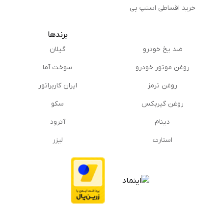
خرید اقساطی اسنپ پی
برندها
ضد یخ خودرو
گیلان
روغن موتور خودرو
سوخت آما
روغن ترمز
ایران کاربراتور
روغن گیربكس
سکو
دینام
آترود
استارت
لیزر