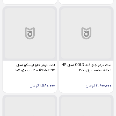
لنت ترمز جلو گلد GOLD مدل HP
لنت ترمز جلو ایساکو مدل
5272 مناسب پژو 207
1620102297 مناسب پژو 207
3,900,000
تومان
1,580,000
تومان