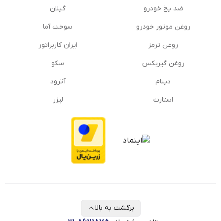
ضد یخ خودرو
گیلان
روغن موتور خودرو
سوخت آما
روغن ترمز
ایران کاربراتور
روغن گیربكس
سکو
دینام
آترود
استارت
لیزر
برگشت به بالا