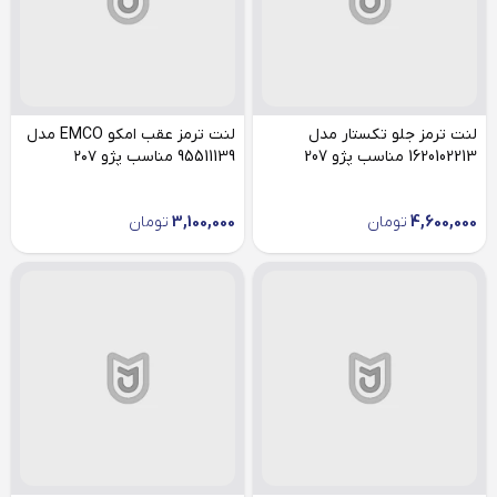
لنت ترمز جلو تکستار مدل
لنت ترمز عقب امکو EMCO مدل
1620102213 مناسب پژو 207
95511139 مناسب پژو ۲۰۷
4,600,000
تومان
3,100,000
تومان