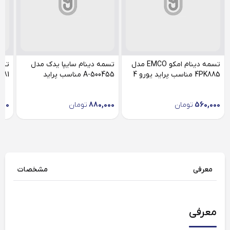
تسمه دینام امکو EMCO مدل
تسمه دینام سایپا یدک مدل
تسم
4PK885 مناسب پراید یورو 4
500455-A مناسب پراید
101181 مناس
560,000
تومان
880,000
تومان
000
معرفی
مشخصات
معرفی