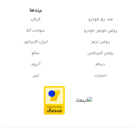
برندها
ضد یخ خودرو
گیلان
روغن موتور خودرو
سوخت آما
روغن ترمز
ایران کاربراتور
روغن گیربكس
سکو
دینام
آترود
استارت
لیزر