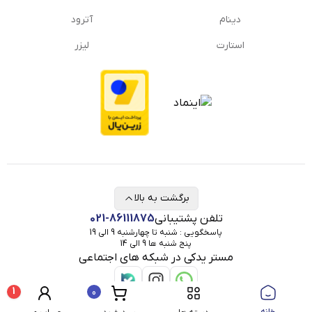
دینام
آترود
استارت
لیزر
برگشت به بالا
تلفن پشتیبانی
021-86111875
پاسخگویی : شنبه تا چهارشنبه 9 الی 19
پنج شنبه ها 9 الی 14
مستر یدکی در شبکه های اجتماعی
1
0