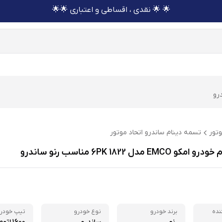
🌟 🌟 نقدی ، اقساطی و اعتباری 🌟🌟
رو
وتور
تسمه دینام ساندرو اتحاد موتور
E مدل 6PK 1822 مناسب رنو ساندرو
نده
برند خودرو
نوع خودرو
تیپ خودر