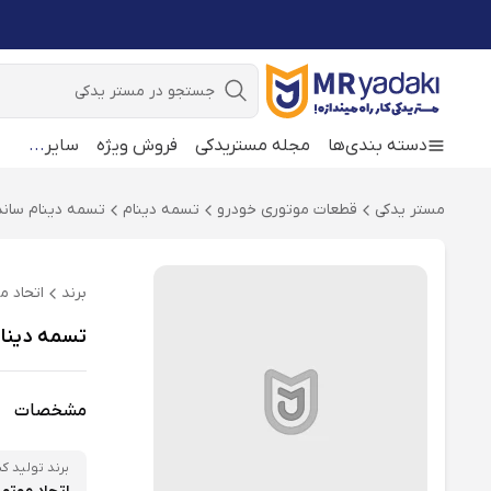
جستجو
دسته بندی‌ها
مجله مستریدکی
فروش ویژه
سایر
...
مستر یدکی
قطعات موتوری خودرو
تسمه دینام
تسمه دینام ساند
برند
اتحاد م
تسمه دینام خودرو امکو MCO
مشخصات
برند تولید کن