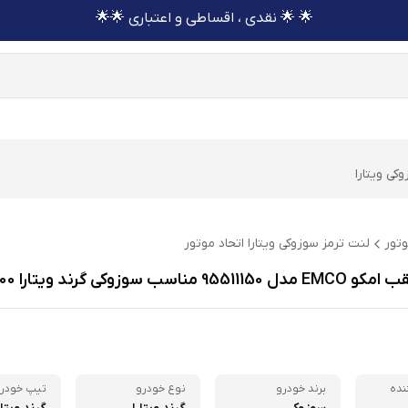
🌟 🌟 نقدی ، اقساطی و اعتباری 🌟🌟
کی ویتارا
وتور
لنت ترمز سوزوکی ویتارا اتحاد موتور
مناسب سوزوکی گرند ویتارا 2400
نده
برند خودرو
نوع خودرو
تیپ خودر