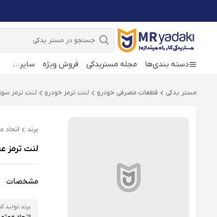
جستجو
دسته بندی‌ها
مجله مستریدکی
فروش ویژه
سایر
...
مستر یدکی
قطعات مصرفی خودرو
لنت ترمز خودرو
لنت ترمز سوزو
برند
اتحاد م
لنت ترمز عقب امکو EMCO مدل 95511150 
مشخصات
برند تولید کن