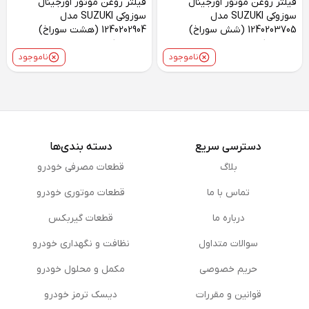
فیلتر روغن موتور اورجینال
فیلتر روغن موتور اورجینال
سوزوکی SUZUKI مدل
سوزوکی SUZUKI مدل
1240203705 (شش سوراخ)
1240202904 (هشت سوراخ)
مناسب کیزاشی
مناسب کیزاشی
ناموجود
ناموجود
دسترسی سریع
دسته بندی‌ها
بلاگ
قطعات مصرفی خودرو
تماس با ما
قطعات موتوری خودرو
درباره ما
قطعات گیربکس
سوالات متداول
نظافت و نگهداری خودرو
حریم خصوصی
مكمل و محلول خودرو
قوانین و مقررات
دیسک ترمز خودرو