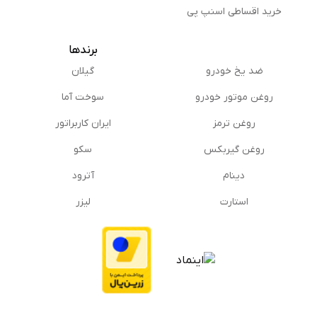
خرید اقساطی اسنپ پی
برندها
ضد یخ خودرو
گیلان
روغن موتور خودرو
سوخت آما
روغن ترمز
ایران کاربراتور
روغن گیربكس
سکو
دینام
آترود
استارت
لیزر