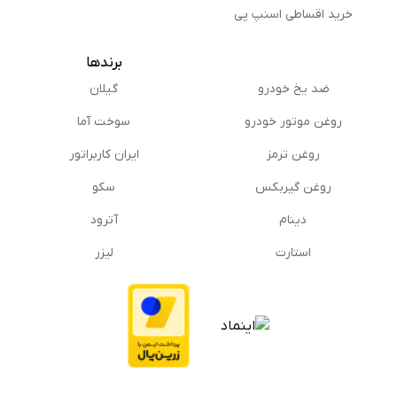
خرید اقساطی اسنپ پی
برندها
ضد یخ خودرو
گیلان
روغن موتور خودرو
سوخت آما
روغن ترمز
ایران کاربراتور
روغن گیربكس
سکو
دینام
آترود
استارت
لیزر