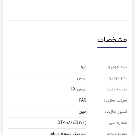
مشخصات
برند خودرو
پژو
نوع خودرو
پارس
تیپ خودرو
پارس LX
شرکت سازنده
FAG
کشور سازنده
چین
شماره فنی
DT-20860E(206)
دسته بندی
بلبرینگ تسمه دینام