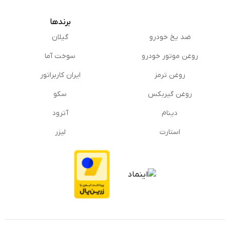
برندها
ضد یخ خودرو
گیلان
روغن موتور خودرو
سوخت آما
روغن ترمز
ایران کاربراتور
روغن گیربكس
سکو
دینام
آترود
استارت
لیزر