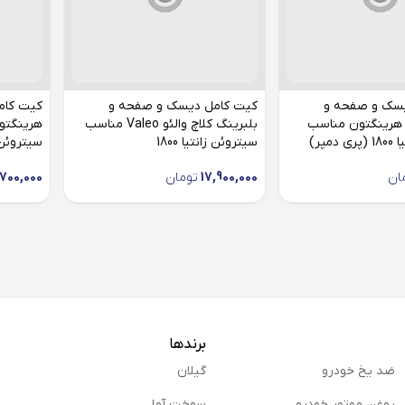
سک و صفحه و
کیت کامل دیسک و صفحه و
کیت کام
 هرینگتون مناسب
بلبرینگ کلاچ والئو Valeo مناسب
مپر)
سیتروئن زانتیا 1800
سیتروئن زان
ان
17,900,000
تومان
,700,000
برندها
ضد یخ خودرو
گیلان
روغن موتور خودرو
سوخت آما