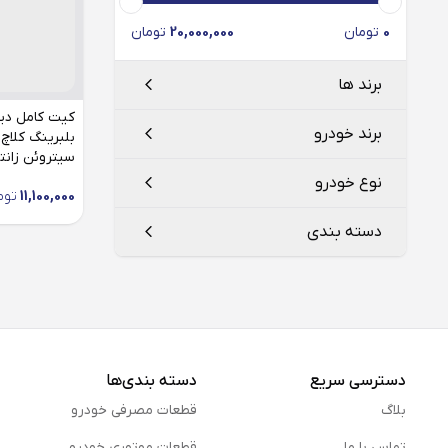
0
تومان
20,000,000
تومان
برند ها
کیت کامل دی
برند خودرو
بلبرینگ کلاچ
سیتروئن زانتیا 1800 (پری د
والئو
Valeo
نوع خودرو
11,100,000
توم
هارینگتون
Harrington
سیتروین
دسته بندی
زانتیا
کیت کلاچ
دسترسی سریع
دسته بندی‌ها
بلاگ
قطعات مصرفی خودرو
تماس با ما
قطعات موتوری خودرو