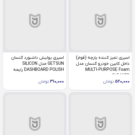
اسپری تمیز کننده پارچه (فوم)
اسپری پولیش داشبورد گتسان
داخل کابین خودرو گتسان مدل
GETSUN مدل SILICON
MULTI-PURPOSE Foam
DASHBOARD POLISH رایحه
CLEANER
سیب
520,000
تومان
310,000
تومان