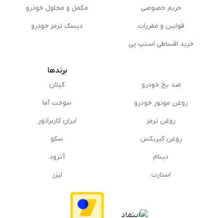
حریم خصوصی
مكمل و محلول خودرو
قوانین و مقررات
دیسک ترمز خودرو
خرید اقساطی اسنپ پی
برندها
ضد یخ خودرو
گیلان
روغن موتور خودرو
سوخت آما
روغن ترمز
ایران کاربراتور
روغن گیربكس
سکو
دینام
آترود
استارت
لیزر