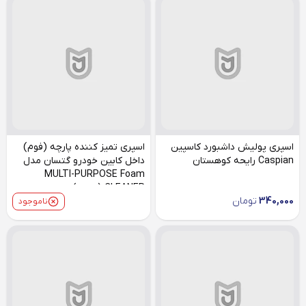
اسپری پولیش داشبورد کاسپین
اسپری تمیز کننده پارچه (فوم)
Caspian رایحه کوهستان
داخل کابین خودرو گتسان مدل
MULTI-PURPOSE Foam
CLEANER (جدید)
340,000
تومان
ناموجود