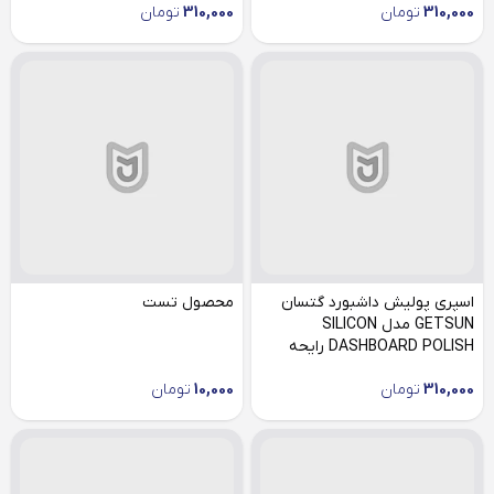
310,000
تومان
310,000
تومان
اسپری پولیش داشبورد گتسان
محصول تست
GETSUN مدل SILICON
DASHBOARD POLISH رایحه
هلو
310,000
تومان
10,000
تومان