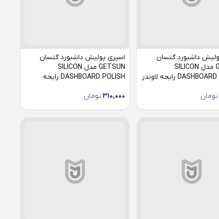
ولیش داشبورد گتسان
اسپری پولیش داشبورد گتسان
GETSUN مدل SILICON
GETSUN مدل SILICON
DASHB رایحه لاوندر
DASHBOARD POLISH رایحه
پرتقال
تومان
310,000
تومان