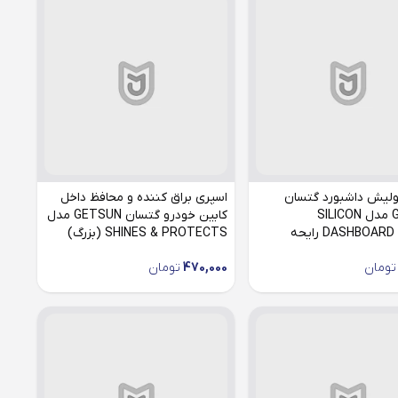
ولیش داشبورد گتسان
اسپری براق کننده و محافظ داخل
GETSUN مدل SILICON
کابین خودرو گتسان GETSUN مدل
DASHBOARD POLISH رایحه
SHINES & PROTECTS (بزرگ)
تومان
470,000
تومان