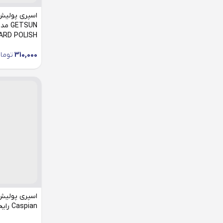
500 میلی لیتر
اسپری پولیش
ASHBOARD POLISH
310,000
توما
اسپری پولیش
Caspian رایحه هلو