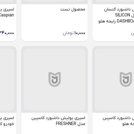
 داشبورد گتسان
محصول تست
اسپری پ
GETSUN مدل SILICON
Caspian رایحه لیم
D رایحه هلو
ن
10,000
تومان
340,000
 داشبورد کاسپین
اسپری پولیش داشبورد کاسپین
اسپری پا
مدل FRESHNER
خودرو کاسپ