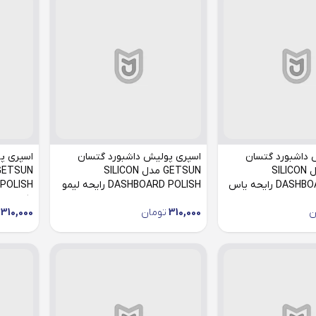
 داشبورد گتسان
اسپری پولیش داشبورد گتسان
اسپری پ
GETSUN مدل SILICON
GETSUN مدل SILICON
D رایحه یاس
DASHBOARD POLISH رایحه لیمو
ارکیده
ن
310,000
تومان
310,000