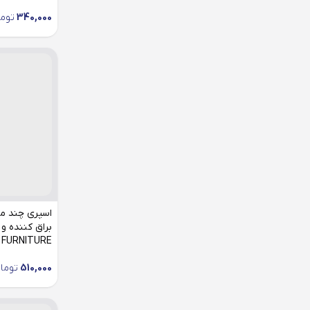
340,000
توم
اسپری چند من
براق کننده و
h FURNITURE
510,000
توما