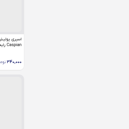
اسپری پولیش
Caspian رایحه کوهستان
340,000
توم