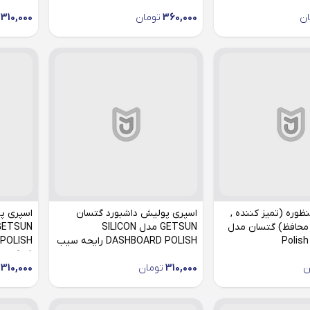
ان
360,000
تومان
310,000
ظوره (تمیز کننده ,
اسپری پولیش داشبورد گتسان
اسپری پ
 محافظ) گتسان مدل
GETSUN مدل SILICON
Polis
DASHBOARD POLISH رایحه سیب
فرنگی
ن
310,000
تومان
310,000