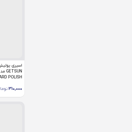
اسپری پولیش
ASHBOARD POLISH
310,000
توما