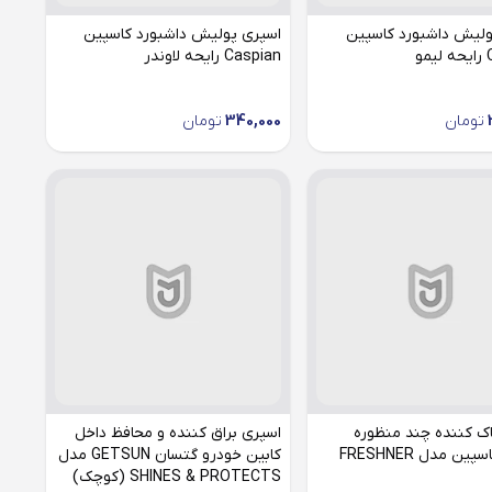
ولیش داشبورد کاسپین
اسپری پولیش داشبورد کاسپین
و
Caspian رایحه لاوندر
تومان
340,000
تومان
ک کننده چند منظوره
اسپری براق کننده و محافظ داخل
ین مدل FRESHNER
کابین خودرو گتسان GETSUN مدل
SHINES & PROTECTS (کوچک)