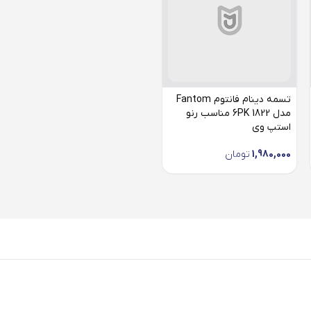
تسمه دینام فانتوم Fantom
مدل 6PK 1822 مناسب رنو
استپ وی
1,980,000
تومان