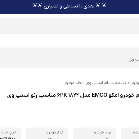
🌟 🌟 نقدی ، اقساطی و اعتباری 🌟🌟
پ وی
وتور
تسمه دینام استپ وی اتحاد موتور
E مدل 6PK 1822 مناسب رنو استپ وی
نده
برند خودرو
نوع خودرو
تیپ خودر