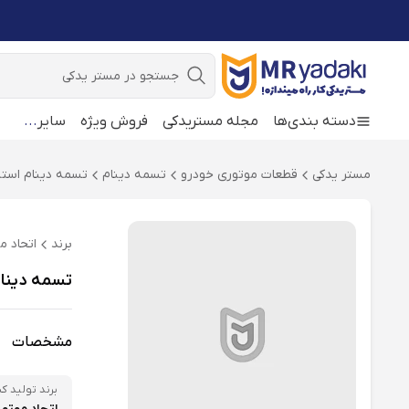
جستجو
دسته بندی‌ها
مجله مستریدکی
فروش ویژه
سایر
...
مستر یدکی
قطعات موتوری خودرو
تسمه دینام
تسمه دینام است
برند
اتحاد م
تسمه دینام خودرو امکو MCO
مشخصات
برند تولید کن