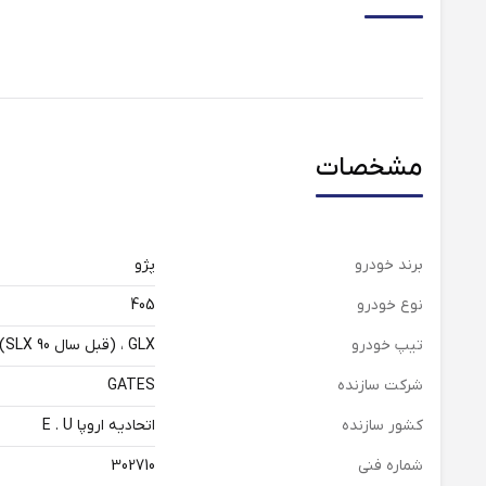
مشخصات
برند خودرو
پژو
نوع خودرو
405
تیپ خودرو
GLX ، (قبل سال 90 SLX)
شرکت سازنده
GATES
کشور سازنده
اتحادیه اروپا E . U
شماره فنی
302710