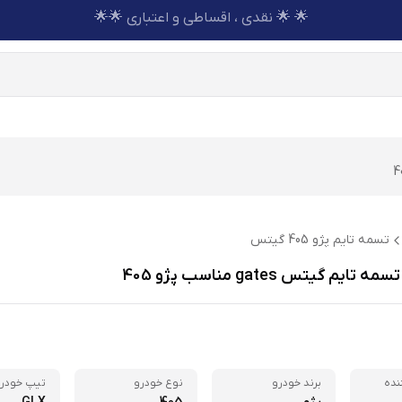
🌟 🌟 نقدی ، اقساطی و اعتباری 🌟🌟
تسمه تایم پژو 405 گیتس
یم گیتس gates مناسب پژو 405
نده
برند خودرو
نوع خودرو
تیپ خودر