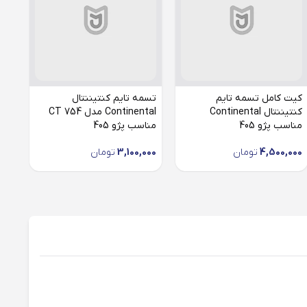
کیت کامل تسمه تایم
تسمه تایم کنتیننتال
کنتیننتال Continental
Continental مدل CT 754
مدل 114MR17 م
مناسب پژو 405
مناسب پژو 405
4,500,000
تومان
3,100,000
تومان
000