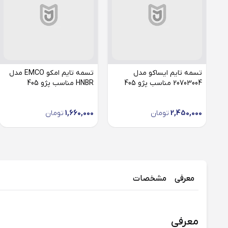
تسمه تایم ایساکو مدل
تسمه تایم امکو EMCO مدل
20703004 مناسب پژو 405
HNBR مناسب پژو 405
2,450,000
تومان
1,660,000
تومان
معرفی
مشخصات
معرفی