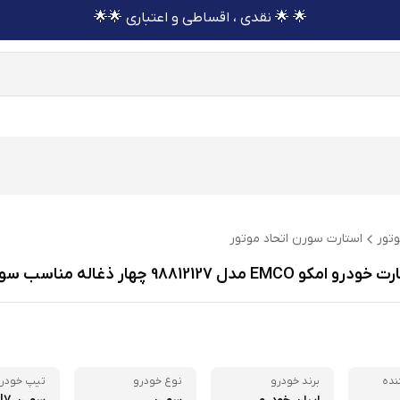
🌟 🌟 نقدی ، اقساطی و اعتباری 🌟🌟
وتور
استارت سورن اتحاد موتور
EMC مدل 98812127 چهار ذغاله مناسب سورن
نده
برند خودرو
نوع خودرو
تیپ خودر