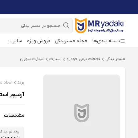
جستجو
دسته بندی‌ها
مجله مستریدکی
فروش ویژه
سایر
...
مستر یدکی
قطعات برقی خودرو
استارت
استارت سورن
برند
اتحاد م
آرمیچر استارت خودرو امکو O
مشخصات
برند تولید کن