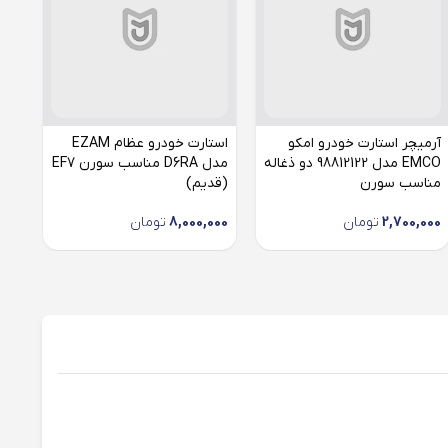
آرمیچر استارت خودرو امکو
استارت خودرو عظام EZAM
EMCO مدل 98812122 دو ذغاله
مدل D6RA مناسب سورن EF7
مناسب سورن
(قدیم)
U7
2,700,000
تومان
8,000,000
تومان
000