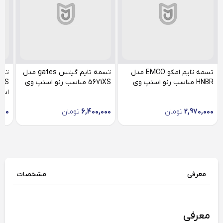
تسمه تایم امکو EMCO مدل
تسمه تایم گیتس gates مدل
HNBR مناسب رنو استپ وی
5671XS مناسب رنو استپ وی
است
2,970,000
تومان
6,400,000
تومان
000
معرفی
مشخصات
معرفی