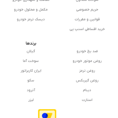
حریم خصوصی
مكمل و محلول خودرو
قوانین و مقررات
دیسک ترمز خودرو
خرید اقساطی اسنپ پی
برندها
ضد یخ خودرو
گیلان
روغن موتور خودرو
سوخت آما
روغن ترمز
ایران کاربراتور
روغن گیربكس
سکو
دینام
آترود
استارت
لیزر