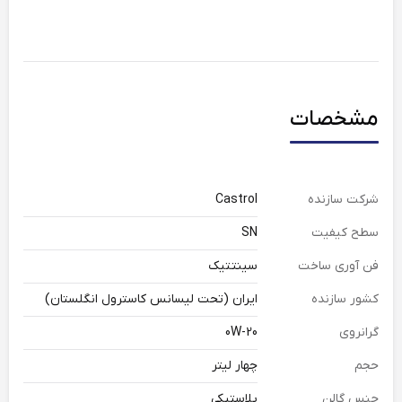
مشخصات
شرکت سازنده
Castrol
سطح کیفیت
SN
فن آوری ساخت
سینتتیک
کشور سازنده
ایران (تحت لیسانس کاسترول انگلستان)
گرانروی
0W-20
حجم
چهار لیتر
جنس گالن
پلاستیکی