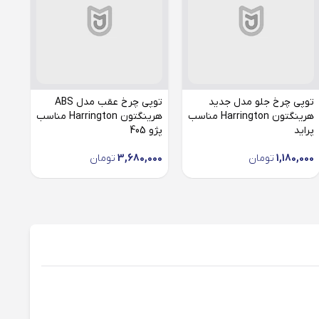
توپی چرخ جلو مدل جدید
توپی چرخ عقب مدل ABS
توپ
هرینگتون Harrington مناسب
هرینگتون Harrington مناسب
ington
پراید
پژو 405
1,180,000
تومان
3,680,000
تومان
000