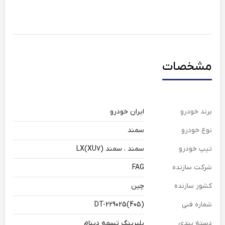
مشخصات
برند خودرو
ایران خودرو
نوع خودرو
سمند
تیپ خودرو
سمند ، سمند LX(XU7)
شرکت سازنده
FAG
کشور سازنده
چین
شماره فنی
DT-229025(405)
دسته بندی
بلبرینگ تسمه دینام