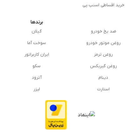
خرید اقساطی اسنپ پی
برندها
ضد یخ خودرو
گیلان
روغن موتور خودرو
سوخت آما
روغن ترمز
ایران کاربراتور
روغن گیربكس
سکو
دینام
آترود
استارت
لیزر