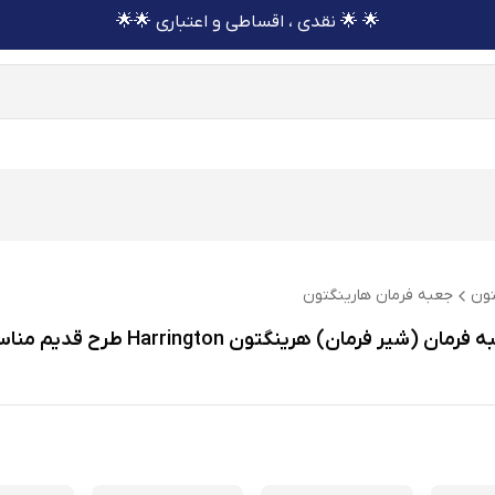
🌟 🌟 نقدی ، اقساطی و اعتباری 🌟🌟
تون
جعبه فرمان هارینگتون
پینیون جعبه فرمان (شیر فرمان) هرینگتون Harrington طرح