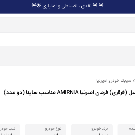
🌟 🌟 نقدی ، اقساطی و اعتباری 🌟🌟
سیبک خودرو امیرنیا
فرمان امیرنیا AMIRNIA مناسب ساینا (دو عدد)
نده
برند خودرو
نوع خودرو
تیپ خودر