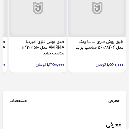
طبق بوش فلزی سایپا یدک
طبق بوش فلزی امیرنیا
طبق
مدل 4-560884 مناسب پراید
AMIRNIA مدل 1042001510
AMIRNIA
مناسب پراید
1,560,000
تومان
1,350,000
تومان
000
معرفی
مشخصات
معرفی