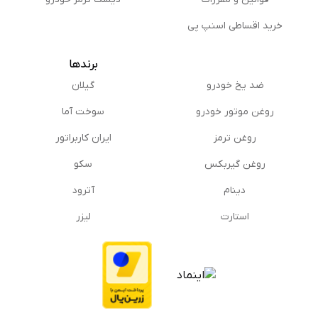
خرید اقساطی اسنپ پی
برندها
ضد یخ خودرو
گیلان
روغن موتور خودرو
سوخت آما
روغن ترمز
ایران کاربراتور
روغن گیربكس
سکو
دینام
آترود
استارت
لیزر