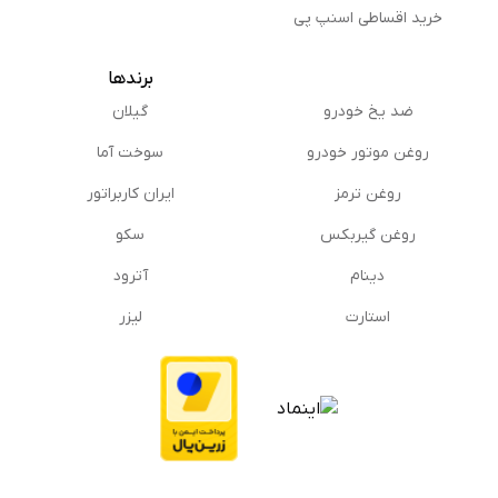
خرید اقساطی اسنپ پی
برندها
ضد یخ خودرو
گیلان
روغن موتور خودرو
سوخت آما
روغن ترمز
ایران کاربراتور
روغن گیربكس
سکو
دینام
آترود
استارت
لیزر