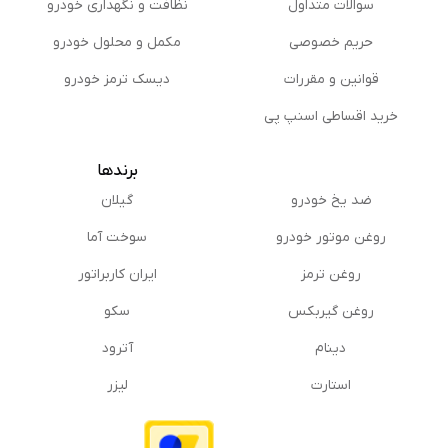
سوالات متداول
نظافت و نگهداری خودرو
حریم خصوصی
مكمل و محلول خودرو
قوانین و مقررات
دیسک ترمز خودرو
خرید اقساطی اسنپ پی
برندها
ضد یخ خودرو
گیلان
روغن موتور خودرو
سوخت آما
روغن ترمز
ایران کاربراتور
روغن گیربكس
سکو
دینام
آترود
استارت
لیزر