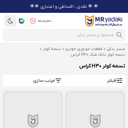
🌟 🌟 نقدی ، اقساطی و اعتباری 🌟🌟
تخفیف‌ها
Mobile Search
مستر یدکی
قطعات موتوری خودرو
تسمه کولر
تسمه کولر دانگ فنگ H30 کراس
تسمه کولر H30 کراس
فیلتر
مرتب سازی