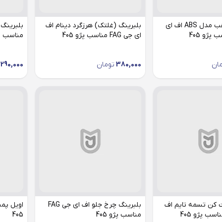
توپی چرخ عقب مدل ABS اف ای
بلبرینگ (غلتک) هرزگرد دینام اف
ای جی FAG مناسب پژو 405
مناسب پژو
ان
380,000
تومان
,290,000
 کن تسمه تایم اف
بلبرینگ چرخ جلو اف ای جی FAG
اویل پم
مناسب پژو 405
405