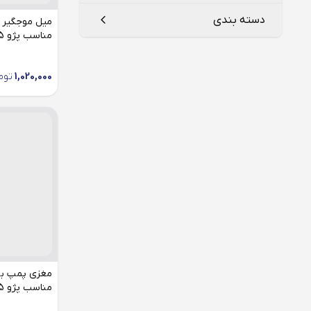
508
درب موتور
دسته بندی
H30
مناسب پژو 405 (دو عدد)
درب موتور و درب های جلو
ایریدیوم
پارس
درب های جانبی
پلاتینیوم
1,020,000
توم
آرمیچر استارت
رانا
درب های جانبی (چهار درب)
نیکل
آفتابگیر
درب های جلو
استارت
رینگ چرخ
استپر موتور
رینگ و لاستیک زاپاس
اویل پمپ
شیشه عقب
بازویی اتاق
کامپیوتر ECU
بازویی چرخ
محور جلو
بلبرینگ پلوس
محور عقب
مناسب پژو 405
بلبرینگ تایم