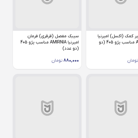
 کمک (اکسل) امیرنیا
سیبک مفصل (قرقری) فرمان
AMIRNIA مناسب پژو 405 (دو
امیرنیا AMIRNIA مناسب پژو 405
(دو عدد)
ومان
880,000
تومان