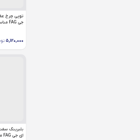
روغن موتور
رولبرینگ ژامبون
جی FAG مناسب پژو 405
سر پلوس
سرسیلندر
5,120,000
توم
سرسیلندر کامل
سگدست
سنسور اکسیژن
سنسور کیلومتر
سنسور میل سوپاپ
سوپاپ
سوزن انژکتور
بلبرینگ سفت
سیبک فرمان
ای جی FAG مناسب پژو 405