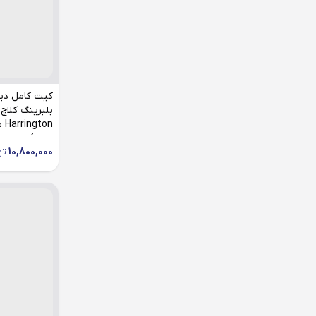
دسته موتور بالا
دسته موتور پایین
دسته موتور زیر باتری
کیت کامل دی
دیسک ترمز
بلبرینگ کلاچ
دینام
دمپر)
رله
10,800,000
تو
رله بخاری
رله دوبل
رله فلاشر
رله فن
رله گرمکن شیشه عقب