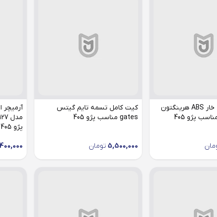
سر پلوس 24 خار ABS هرینگتون
کیت کامل تسمه تایم گیتس
gates مناسب پژو 405
پژو 405
مان
5,500,000
تومان
,400,000