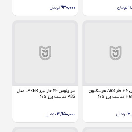
11
تومان
930,000
تومان
سر پلوس 34 خار ABS هرینگتون
سر پلوس 24 خار لیزر LAZER مدل
پژو 405
ABS مناسب پژو 405
3,
تومان
3,950,000
تومان