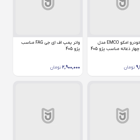
استارت خودرو امکو EMCO مدل
واتر پمپ اف ای جی FAG مناسب
پژو 405
9,
تومان
2,900,000
تومان