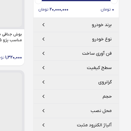
0
تومان
20,000,000
تومان
برند خودرو
نوع خودرو
مناسب پژو 405 (دو عدد)
ایران خودرو
فن آوری ساخت
1,320,000
توم
پژو
2008
سطح کیفیت
دانگ فنگ
206
مینرال
گرانروی
207
SG
حجم
301
20W-50
405
محل نصب
407
چهار و نیم لیتر
آلیاژ الکترود مثبت