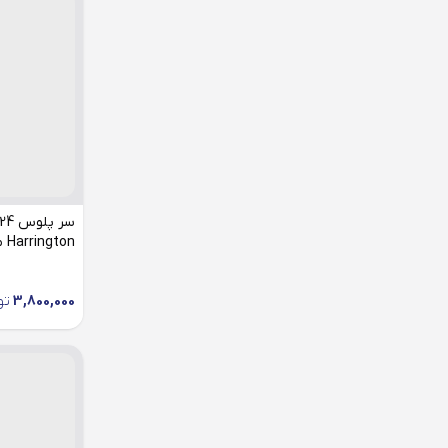
تسمه تایم
تسمه دینام
تسمه کولر
توپی چرخ جلو
توپی چرخ عقب
تیغه برف پاک کن
جعبه فرمان
Harrington مناسب پژو 405
درب جعبه فیوز
3,800,000
تو
درب داشبورد
دریچه گاز
دستگیره درب
دستگیره سقف