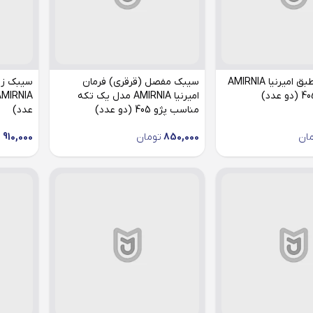
بوش جناقی طبق امیرنیا AMIRNIA
سیبک مفصل (قرقری) فرمان
سیبک زیر
امیرنیا AMIRNIA مدل یک تکه
مناسب پژو 405 (دو عدد)
عدد)
ان
850,000
تومان
910,000
ت