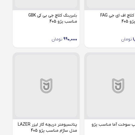
بلبرینگ کلاچ اف ای جی FAG
بلبرینگ کلاچ جی بی کی GBK
 405
مناسب پژو 405
1
تومان
990,000
تومان
پ سوخت آما مناسب پژو
پتانسیومتر دریچه گاز لیزر LAZER
مدل ساژم مناسب پژو 405