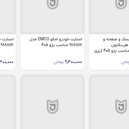
سک و صفحه و
استارت خودرو امکو EMCO مدل
 هرینگتون
98811112 مناسب پژو 405
98811116 چهار ذغاله مناسب پژو 405
Harrington مناسب پژو 405 (پری
مان
9,300,000
تومان
300,000