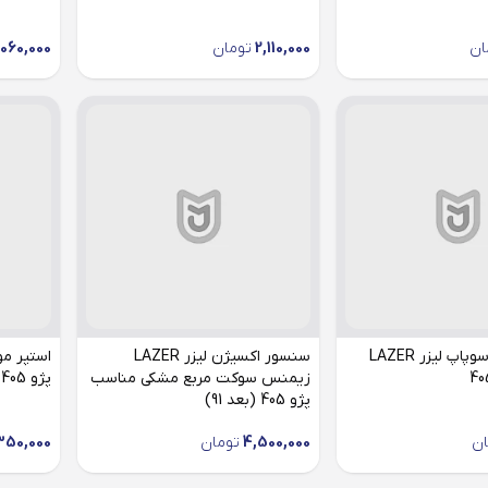
ان
2,110,000
تومان
060,000
سنسور میل سوپاپ لیزر LAZER
سنسور اکسیژن لیزر LAZER
زیمنس سوکت مربع مشکی مناسب
پژو 405
پژو 405 (بعد 91)
ان
4,500,000
تومان
350,000