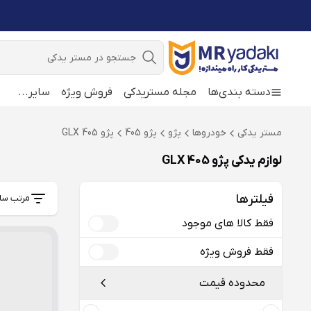
جستجو
دسته بندی‌ها
مجله مستریدکی
فروش ویژه
سایر
...
مستر یدکی
خودروها
پژو
پژو 405
پژو 405 GLX
لوازم یدکی پژو 405 GLX
فیلترها
مرتب سا
فقط کالا های موجود
فقط فروش ویژه
محدوده قیمت