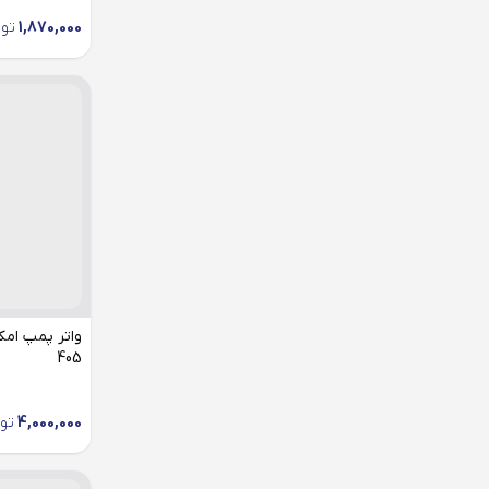
بلبرینگ تسمه دینام
1,870,000
تو
بلبرینگ چرخ
بلبرینگ کلاچ
بوش طبق
پتانسیومتر
پروانه فن
پلوس
پمپ بنزین
405
پمپ شیشه شوی
پمپ هیدرولیک فرمان
4,000,000
تو
ترموستات