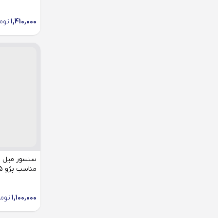
سیبک کمک
1,410,000
توم
سیبک مفصل
سیم کلاچ
شمع موتور
شیر فرمان
شیشه بالابر
صفحه کلاچ
طبق
غربیلک فرمان
مناسب پژو 405
فشنگی آب
1,100,000
توم
فشنگی دنده عقب