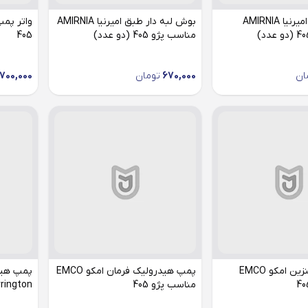
میل موجگیر امیرنیا AMIRNIA
بوش لبه دار طبق امیرنیا AMIRNIA
مناسب پژو 405 (دو عدد)
405
ان
670,000
تومان
,700,000
مغزی پمپ بنزین امکو EMCO
پمپ هیدرولیک فرمان امکو EMCO
پمپ هید
مناسب پژو 405
Harrington مناسب 