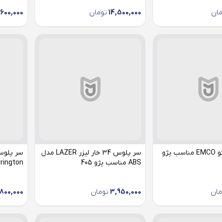
مان
14,500,000
تومان
,600,000
واتر پمپ امکو EMCO مناسب پژو
سر پلوس 34 خار لیزر LAZER مدل
ABS مناسب پژو 405
Harrington مناسب 
مان
3,950,000
تومان
800,000