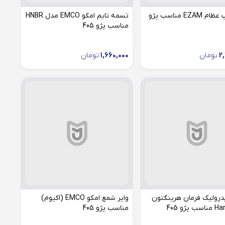
واتر پمپ عظام EZAM مناسب پژو
تسمه تایم امکو EMCO مدل HNBR
مناسب پژو 405
2
تومان
1,660,000
تومان
رولیک فرمان هرینگتون
وایر شمع امکو EMCO (اکیوم)
پژو 405
مناسب پژو 405