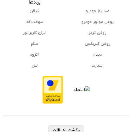
برندها
ضد یخ خودرو
گیلان
روغن موتور خودرو
سوخت آما
روغن ترمز
ایران کاربراتور
روغن گیربكس
سکو
دینام
آترود
استارت
لیزر
برگشت به بالا