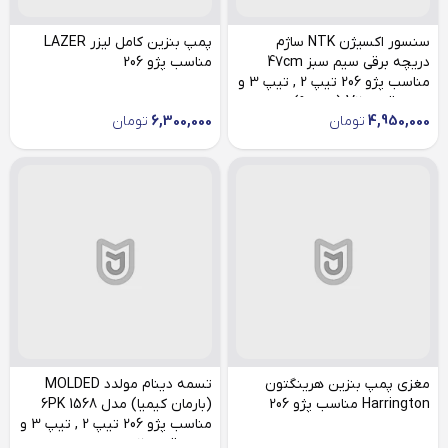
سنسور اکسیژن NTK ساژم
پمپ بنزین کامل لیزر LAZER
دریچه برقی سیم سبز 47cm
مناسب پژو 206
مناسب پژو 206 تیپ 2 , تیپ 3 و
صندوقدار V20 (بعد 90)
4,950,000
تومان
6,300,000
تومان
مغزی پمپ بنزین هرینگتون
تسمه دینام مولدد MOLDED
Harrington مناسب پژو 206
(بارمان کیمیا) مدل 6PK 1568
مناسب پژو 206 تیپ 2 , تیپ 3 و
صندوقدار v20