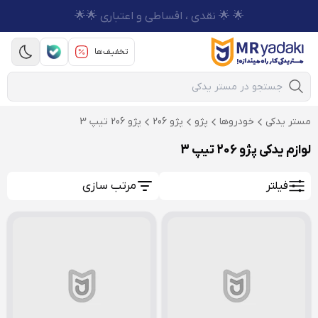
🌟 🌟 نقدی ، اقساطی و اعتباری 🌟🌟
تخفیف‌ها
Mobile Search
مستر یدکی
خودروها
پژو
پژو 206
پژو 206 تیپ 3
لوازم یدکی پژو 206 تیپ 3
فیلتر
مرتب سازی