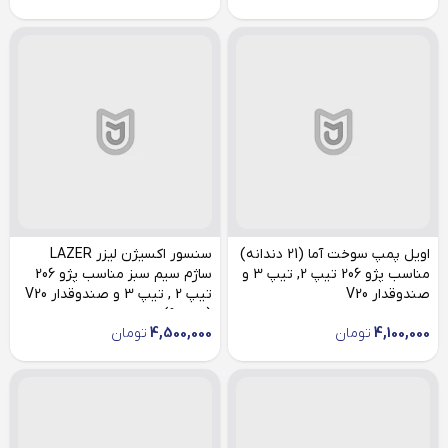
اویل پمپ سوخت آما (21 دندانه)
سنسور اکسیژن لیزر LAZER
مناسب پژو 206 تیپ 2, تیپ 3 و
ساژم سیم سبز مناسب پژو 206
صندوقدار V20
تیپ 2 , تیپ 3 و صندوقدار V20
(بعد 90)
4,100,000
تومان
4,500,000
تومان