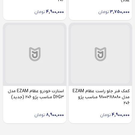
عدد)
206
3,750,000
تومان
4,900,000
تومان
کمک فنر جلو راست عظام EZAM
استارت خودرو عظام EZAM مدل
مدل 9800388080 مناسب پژو
D6G3 مناسب پژو 206 (جدید)
206
4,900,000
تومان
8,900,000
تومان