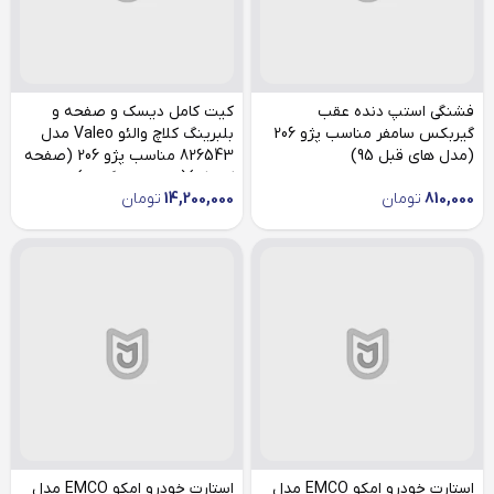
فشنگی استپ دنده عقب
کیت کامل دیسک و صفحه و
گیربکس سامفر مناسب پژو 206
بلبرینگ کلاچ والئو Valeo مدل
(مدل های قبل 95)
826543 مناسب پژو 206 (صفحه
کوچک)(لیبل هرینگتون)
810,000
تومان
14,200,000
تومان
استارت خودرو امکو EMCO مدل
استارت خودرو امکو EMCO مدل