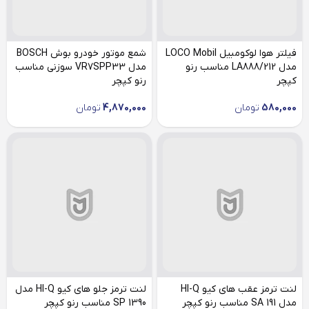
فیلتر هوا لوکومبیل LOCO Mobil
شمع موتور خودرو بوش BOSCH
مدل LA888/212 مناسب رنو
مدل VR7SPP33 سوزنی مناسب
کپچر
رنو کپچر
580,000
تومان
4,870,000
تومان
لنت ترمز عقب های کیو HI-Q
لنت ترمز جلو های کیو HI-Q مدل
مدل SA 191 مناسب رنو کپچر
SP 1390 مناسب رنو کپچر