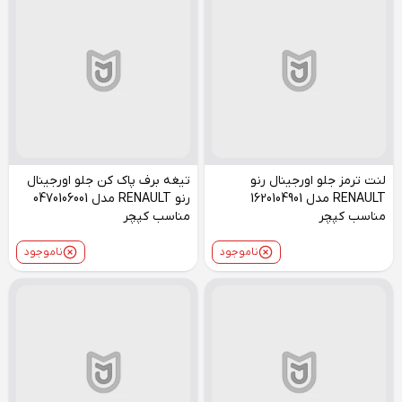
لنت ترمز جلو اورجینال رنو
تیغه برف پاک کن جلو اورجینال
RENAULT مدل 1620104901
رنو RENAULT مدل 0470106001
مناسب کپچر
مناسب کپچر
ناموجود
ناموجود