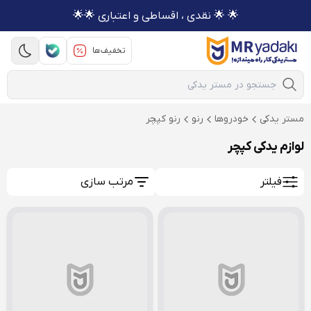
🌟 🌟 نقدی ، اقساطی و اعتباری 🌟🌟
تخفیف‌ها
Mobile Search
مستر یدکی
خودروها
رنو
رنو کپچر
لوازم یدکی کپچر
فیلتر
مرتب سازی