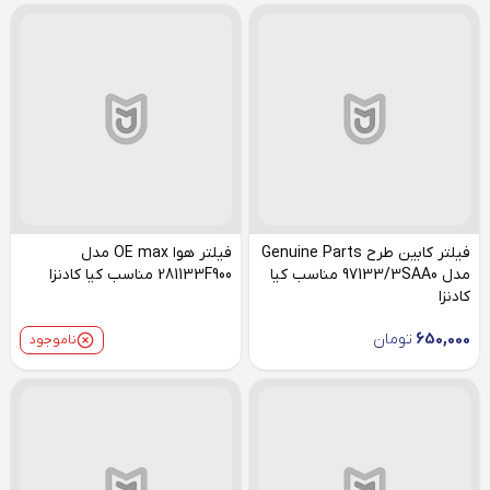
فیلتر کابین طرح Genuine Parts
فیلتر هوا OE max مدل
مدل 97133/3SAA0 مناسب کیا
281133F900 مناسب کیا کادنزا
کادنزا
650,000
تومان
ناموجود