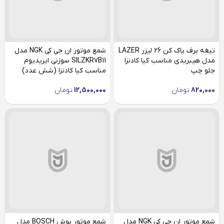
تیغه برف پاک کن 26 لیزر LAZER
شمع موتور ان جی کی NGK مدل
مدل هیبریدی مناسب کیا کادنزا
SILZKR7B11 سوزنی ایریدیوم
جلو چپ
مناسب کیا کادنزا (شش عدد)
820,000
تومان
12,500,000
تومان
شمع موتور ان جی کی NGK مدل
شمع موتور بوش BOSCH مدل