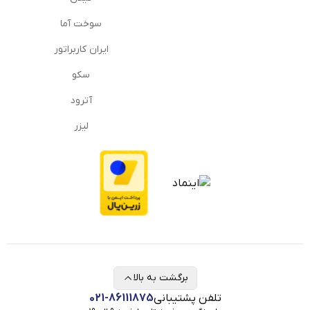
سوخت آما
ایران کاربراتور
سکو
آترود
لیزر
برگشت به بالا
تلفن پشتیبانی
021-86111875