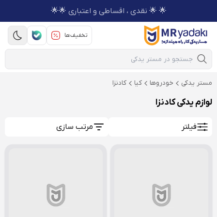
🌟 🌟 نقدی ، اقساطی و اعتباری 🌟🌟
تخفیف‌ها
Mobile Search
مستر یدکی
خودروها
کیا
کادنزا
لوازم یدکی کادنزا
فیلتر
مرتب سازی