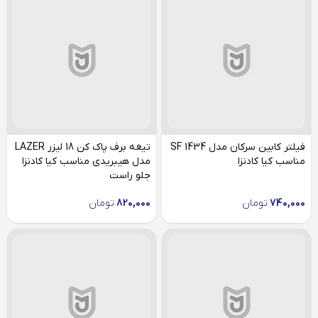
فیلتر کابین سرکان مدل SF 1434
تیغه برف پاک کن 18 لیزر LAZER
مناسب کیا کادنزا
مدل هیبریدی مناسب کیا کادنزا
جلو راست
740,000
تومان
820,000
تومان