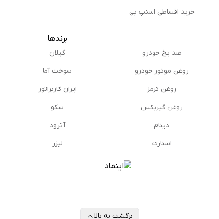
خرید اقساطی اسنپ پی
برندها
ضد یخ خودرو
گیلان
روغن موتور خودرو
سوخت آما
روغن ترمز
ایران کاربراتور
روغن گیربكس
سکو
دینام
آترود
استارت
لیزر
برگشت به بالا