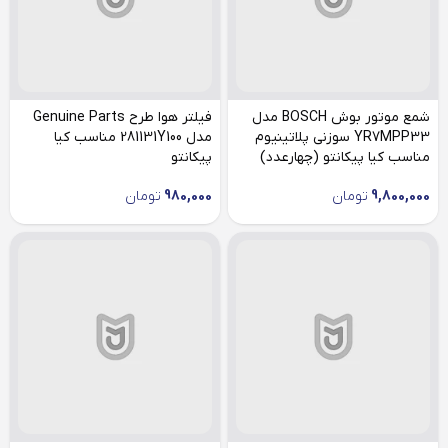
شمع موتور بوش BOSCH مدل
فیلتر هوا طرح Genuine Parts
YR7MPP33 سوزنی پلاتینیوم
مدل 281131Y100 مناسب کیا
مناسب کیا پیکانتو (چهارعدد)
پیکانتو
9,800,000
تومان
980,000
تومان