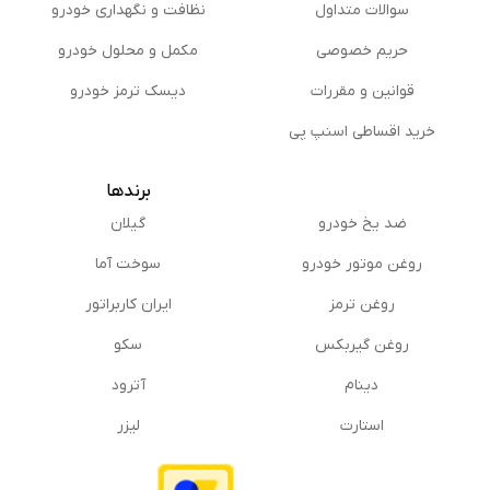
سوالات متداول
نظافت و نگهداری خودرو
حریم خصوصی
مكمل و محلول خودرو
قوانین و مقررات
دیسک ترمز خودرو
خرید اقساطی اسنپ پی
برندها
ضد یخ خودرو
گیلان
روغن موتور خودرو
سوخت آما
روغن ترمز
ایران کاربراتور
روغن گیربكس
سکو
دینام
آترود
استارت
لیزر