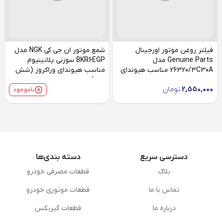
فیلتر روغن موتور اورجینال
شمع موتور ان جی کی NGK مدل
Genuine Parts مدل
BKR6EGP سوزنی پلاتینیوم
26320/3C30A مناسب هیوندای
مناسب هیوندای وراکروز (شش
وراکروز
عدد)
2,550,000
تومان
ناموجود
دسترسی سریع
دسته بندی‌ها
بلاگ
قطعات مصرفی خودرو
تماس با ما
قطعات موتوری خودرو
درباره ما
قطعات گیربکس