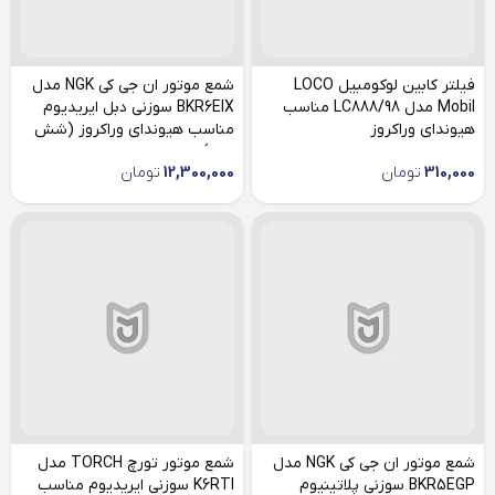
فیلتر کابین لوکومبیل LOCO
شمع موتور ان جی کی NGK مدل
Mobil مدل LC888/98 مناسب
BKR6EIX سوزنی دبل ایریدیوم
هیوندای وراکروز
مناسب هیوندای وراکروز (شش
عدد)
310,000
تومان
12,300,000
تومان
شمع موتور ان جی کی NGK مدل
شمع موتور تورچ TORCH مدل
BKR5EGP سوزنی پلاتینیوم
K6RTI سوزنی ایریدیوم مناسب