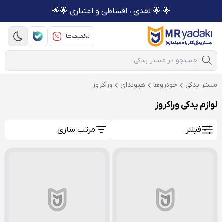
🌟 🌟 نقدی ، اقساطی و اعتباری 🌟🌟
تخفیف‌ها
Mobile Search
مستر یدکی
خودروها
هیوندای
وراکروز
لوازم یدکی وراکروز
فیلتر
مرتب سازی