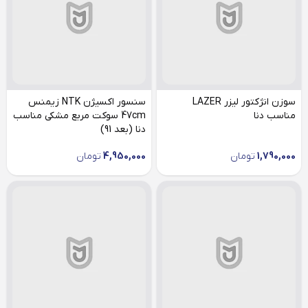
سوزن انژکتور لیزر LAZER
سنسور اکسیژن NTK زیمنس
مناسب دنا
47cm سوکت مربع مشکی مناسب
دنا (بعد 91)
1,790,000
تومان
4,950,000
تومان