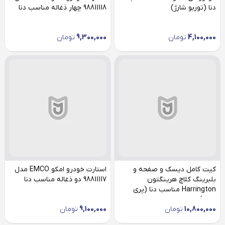
دنا (توربو شارژ)
98811118 چهار ذغاله مناسب دنا
4,100,000
تومان
9,300,000
تومان
کیت کامل دیسک و صفحه و
استارت خودرو امکو EMCO مدل
بلبرینگ کلاچ هرینگتون
98811117 دو ذغاله مناسب دنا
Harrington مناسب دنا (پری
دمپر)
10,800,000
تومان
9,100,000
تومان