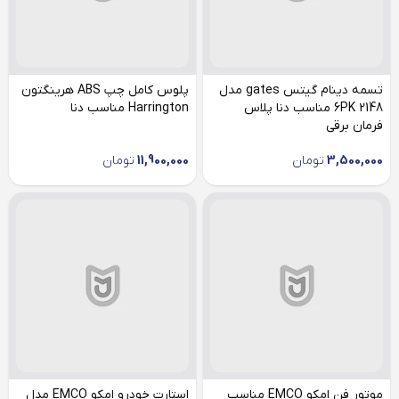
تسمه دینام گیتس gates مدل
پلوس کامل چپ ABS هرینگتون
6PK 2148 مناسب دنا پلاس
Harrington مناسب دنا
فرمان برقی
3,500,000
تومان
11,900,000
تومان
موتور فن امکو EMCO مناسب
استارت خودرو امکو EMCO مدل