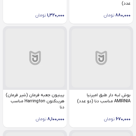
عدد)
880,000
تومان
1,320,000
تومان
بوش لبه دار طبق امیرنیا
پینیون جعبه فرمان (شیر فرمان)
AMIRNIA مناسب دنا (دو عدد)
هرینگتون Harrington مناسب
دنا
670,000
تومان
8,100,000
تومان