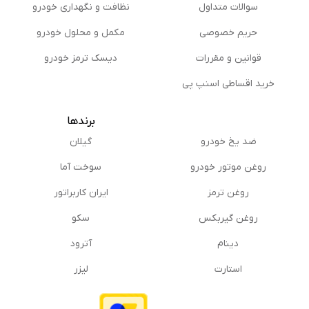
سوالات متداول
نظافت و نگهداری خودرو
شركت ايساكو با دارا بودن فروشگاه هاى مجاز در سطح
شهرهاى بزرگ به عنوان بزرگترين شبكه فروش لوازم يدكى
حریم خصوصی
مكمل و محلول خودرو
محصولات ايران خودرو از قبيل انواع قطعات بدنه، قطعات
قوانین و مقررات
دیسک ترمز خودرو
موتورى، برقى و جلوبندى شناخته ميشود. علاوه بر
محصولات ايساكو ، براى لوازم خودرو دنا ميتوانيد از قطعات
خرید اقساطی اسنپ پی
با كيفيت برندهاى معتبر اروپايى همچون VALEO
،CONTINENTL ،BOSCH و همينطور برندهاى مطرح ايرانى
برندها
مانند اميرنيا ، ايران كاربراتور ، سوخت آما و سبزوار نيز
ضد یخ خودرو
گیلان
استفاده كنيد.
روغن موتور خودرو
سوخت آما
روغن ترمز
ایران کاربراتور
روغن گیربكس
سکو
دینام
آترود
استارت
لیزر
راهنمای خرید اینترنتی لوازم یدکی دنا