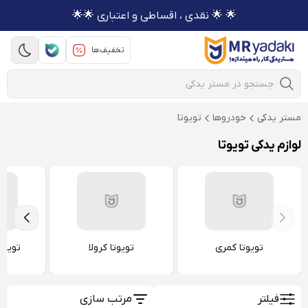
🌟 🌟 نقدی ، اقساطی و اعتباری 🌟🌟
تخفیف‌ها
Mobile Search
مستر یدکی
خودروها
تویوتا
لوازم یدکی تویوتا
تویوتا کمری
تویوتا کرولا
تویوت
فیلتر
مرتب سازی