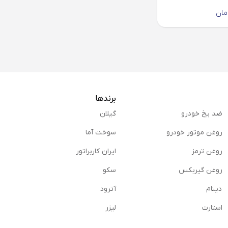
مان
برندها
ضد یخ خودرو
گیلان
روغن موتور خودرو
سوخت آما
روغن ترمز
ایران کاربراتور
روغن گیربكس
سکو
دینام
آترود
استارت
لیزر