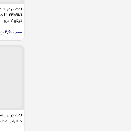
لنت ترمز جلو
91/1
تیگو 7 پرو
2,600,000
تو
صادراتی مناس