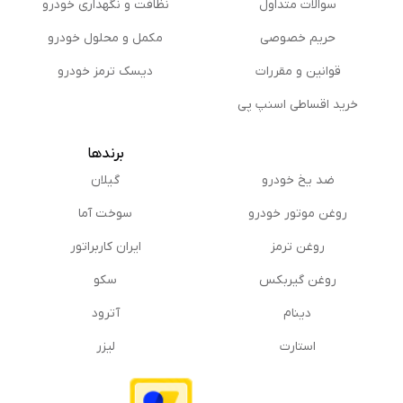
سوالات متداول
نظافت و نگهداری خودرو
حریم خصوصی
مكمل و محلول خودرو
قوانین و مقررات
دیسک ترمز خودرو
خرید اقساطی اسنپ پی
برندها
ضد یخ خودرو
گیلان
روغن موتور خودرو
سوخت آما
روغن ترمز
ایران کاربراتور
روغن گیربكس
سکو
دینام
آترود
استارت
لیزر