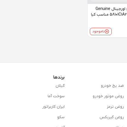
لنت ترمز جلو اورجینال Genuine
Parts مدل 58101C1A20 مناسب کیا
ناموجود
برندها
ضد یخ خودرو
گیلان
روغن موتور خودرو
سوخت آما
روغن ترمز
ایران کاربراتور
روغن گیربكس
سکو