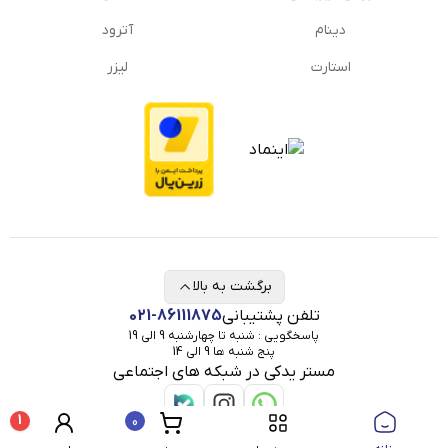
دینام
آترود
استارت
لیزر
برگشت به بالا
تلفن پشتیبانی
021-86111875
پاسخگویی : شنبه تا چهارشنبه 9 الی 19
پنج شنبه ها 9 الی 14
مستر یدکی در شبکه های اجتماعی
1
0