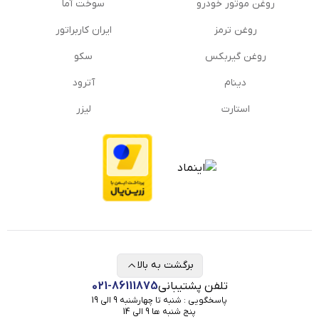
روغن موتور خودرو
سوخت آما
روغن ترمز
ایران کاربراتور
روغن گیربكس
سکو
دینام
آترود
استارت
لیزر
برگشت به بالا
تلفن پشتیبانی
021-86111875
پاسخگویی : شنبه تا چهارشنبه 9 الی 19
پنج شنبه ها 9 الی 14