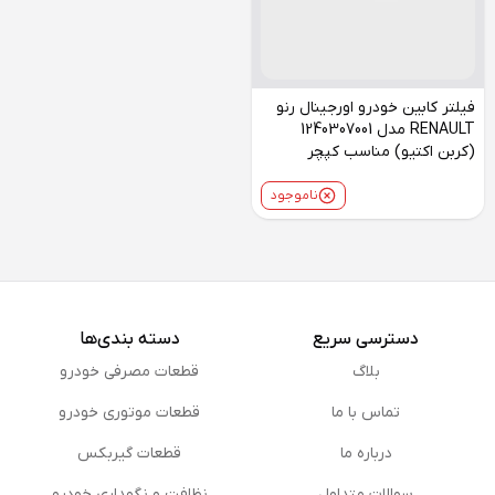
فیلتر کابین خودرو اورجینال رنو
RENAULT مدل 1240307001
(کربن اکتیو) مناسب کپچر
ناموجود
دسترسی سریع
دسته بندی‌ها
بلاگ
قطعات مصرفی خودرو
تماس با ما
قطعات موتوری خودرو
درباره ما
قطعات گیربکس
سوالات متداول
نظافت و نگهداری خودرو