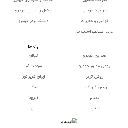
حریم خصوصی
مكمل و محلول خودرو
قوانین و مقررات
دیسک ترمز خودرو
خرید اقساطی اسنپ پی
برندها
ضد یخ خودرو
گیلان
روغن موتور خودرو
سوخت آما
روغن ترمز
ایران کاربراتور
روغن گیربكس
سکو
دینام
آترود
استارت
لیزر