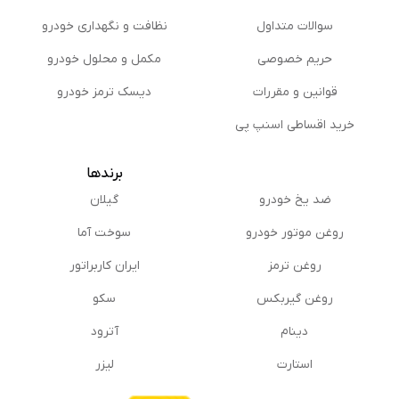
سوالات متداول
نظافت و نگهداری خودرو
حریم خصوصی
مكمل و محلول خودرو
قوانین و مقررات
دیسک ترمز خودرو
خرید اقساطی اسنپ پی
برندها
ضد یخ خودرو
گیلان
روغن موتور خودرو
سوخت آما
روغن ترمز
ایران کاربراتور
روغن گیربكس
سکو
دینام
آترود
استارت
لیزر