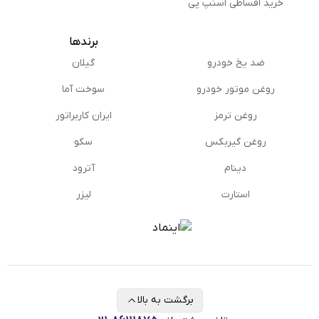
خرید اقساطی اسنپ پی
برندها
ضد یخ خودرو
گیلان
روغن موتور خودرو
سوخت آما
روغن ترمز
ایران کاربراتور
روغن گیربكس
سکو
دینام
آترود
استارت
لیزر
برگشت به بالا