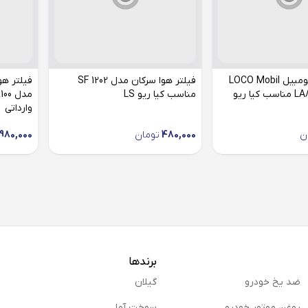
فیلتر هوا لوکومبیل LOCO Mobil
فیلتر هوا سرکان مدل SF 1202
مدل LA888/218 مناسب کیا ریو
مناسب کیا ریو LS
وارداتی
ن
480,000
تومان
980,000
برندها
ضد یخ خودرو
گیلان
روغن موتور خودرو
سوخت آما