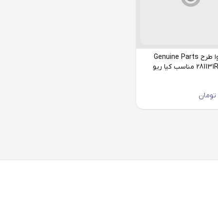
فیلتر هوا طرح Genuine Parts
مدل 281131R100 مناسب کیا ریو
تومان