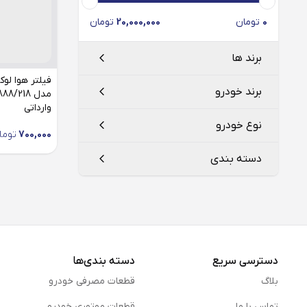
0
تومان
20,000,000
تومان
برند ها
برند خودرو
وارداتی
فیلتر سرکان
Serkan
نوع خودرو
700,000
توما
جنیون پارتس
Genuine Parts
کیا موتورز
دسته بندی
لوکو موبیل
LOCO Mobil
ریو
فیلتر هوا
دسترسی سریع
دسته بندی‌ها
بلاگ
قطعات مصرفی خودرو
تماس با ما
قطعات موتوری خودرو