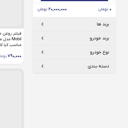
0
تومان
20,000,000
تومان
برند ها
برند خودرو
مناسب کیا کار
فیلتر سرکان
Serkan
نوع خودرو
790,000
توما
بهران فیلتر
Behran filter
کیا موتورز
دسته بندی
کیا
KIA
کارنیوال
لوکو موبیل
LOCO Mobil
فیلتر روغن