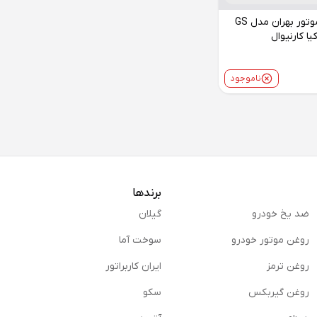
فیلتر روغن موتور بهران مدل GS
ناموجود
برندها
ضد یخ خودرو
گیلان
روغن موتور خودرو
سوخت آما
روغن ترمز
ایران کاربراتور
روغن گیربكس
سکو