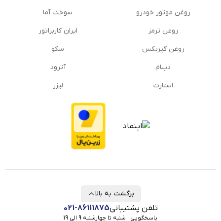
روغن موتور خودرو
سوخت آما
روغن ترمز
ایران کاربراتور
روغن گیربكس
سکو
دینام
آترود
استارت
لیزر
برگشت به بالا
تلفن پشتیبانی
021-86111875
پاسخگویی : شنبه تا چهارشنبه 9 الی 19