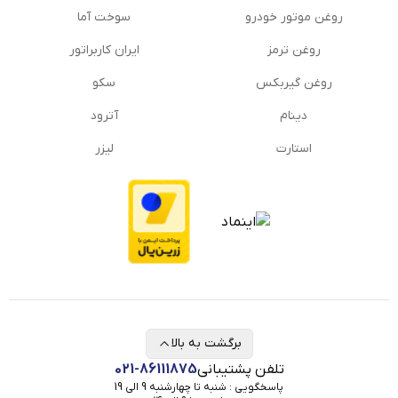
روغن موتور خودرو
سوخت آما
روغن ترمز
ایران کاربراتور
روغن گیربكس
سکو
دینام
آترود
استارت
لیزر
برگشت به بالا
تلفن پشتیبانی
021-86111875
پاسخگویی : شنبه تا چهارشنبه 9 الی 19