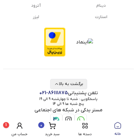
دینام
آترود
استارت
لیزر
برگشت به بالا
تلفن پشتیبانی
021-86111875
پاسخگویی : شنبه تا چهارشنبه 9 الی 19
پنج شنبه ها 9 الی 14
مستر یدکی در شبکه های اجتماعی
1
0
خانه
دسته ها
سبد خرید
حساب من